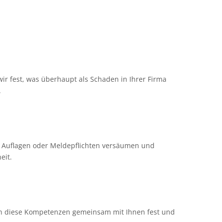
Unternehmen bestens auf drohende Notfälle vorbereitet
ir fest, was überhaupt als Schaden in Ihrer Firma
.
hen Auflagen oder Meldepflichten versäumen und
eit.
legen diese Kompetenzen gemeinsam mit Ihnen fest und