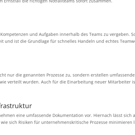
 Ernstfall die richtigen Notfallteams sofort zusammen.
es, Kompetenzen und Aufgaben innerhalb des Teams zu vergeben. So
chkeit und ist die Grundlage für schnelles Handeln und echtes Teamw
icht nur die genannten Prozesse zu, sondern erstellen umfassende
e verteilt wurden. Auch für die Einarbeitung neuer Mitarbeiter ist
frastruktur
d nehmen eine umfassende Dokumentation vor. Hiernach lässt sich a
d wie sich Risiken für unternehmenskritische Prozesse minimieren 