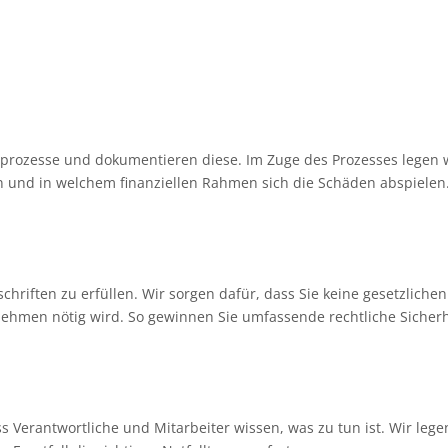
rd 100-4 und arbeiten mit einem erprobten Konzept, das auch Ihr 
sprozesse und dokumentieren diese. Im Zuge des Prozesses legen w
 und in welchem finanziellen Rahmen sich die Schäden abspielen
chriften zu erfüllen. Wir sorgen dafür, dass Sie keine gesetzlic
ehmen nötig wird. So gewinnen Sie umfassende rechtliche Sicherh
ass Verantwortliche und Mitarbeiter wissen, was zu tun ist. Wir 