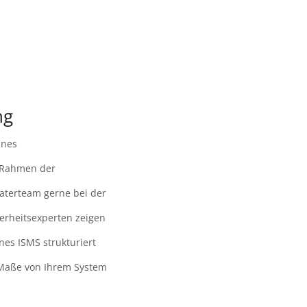
ng
ines
 Rahmen der
raterteam gerne bei der
erheitsexperten zeigen
enes ISMS strukturiert
 Maße von Ihrem System