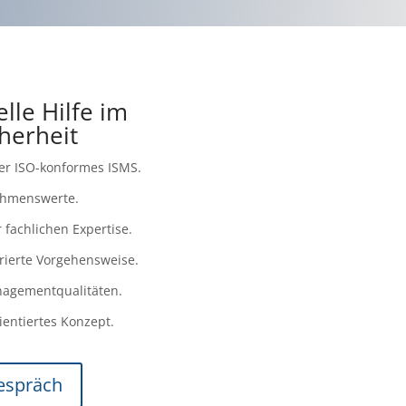
lle Hilfe im
herheit
der ISO-konformes ISMS.
ehmenswerte.
r fachlichen Expertise.
rierte Vorgehensweise.
nagementqualitäten.
ientiertes Konzept.
espräch